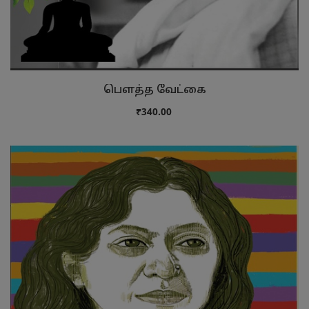
பௌத்த வேட்கை
₹340.00