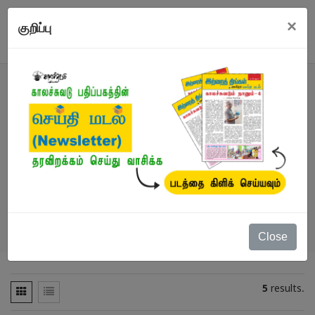
×
குறிப்பு
வகைமைகள்
நூல்கள்
/
இந்திய கிளாசிக் வாழ்க்கை வரலாறு /
தன்வரலாறு
Close
5
results.