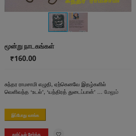
மூன்று நாடகங்கள்
₹160.00
சுந்தர ராமசாமி எழுதி, ஏற்கெனவே இதழ்களில்
வெளிவந்த ‘உடல்’, ‘யந்திரத் துடைப்பான்’ …
மேலும்
இப்போது வாங்க

கார்ட்டில் சேர்க்க