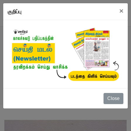
×
குறிப்பு
நூல்
நூல்கள்
/
விருதுபெற்ற எழுத்தாளர்
/
மூன்று
நாடகங்கள்
Close