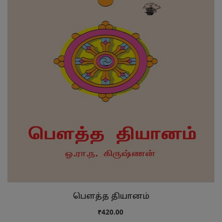
பௌத்த தியானம்
₹420.00