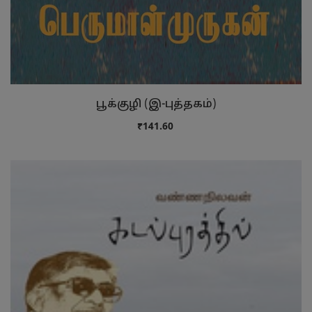
பூக்குழி (இ-புத்தகம்)
₹141.60