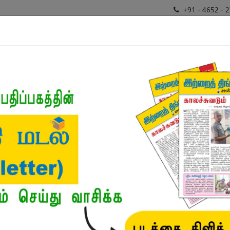
+91 - 4652 - 
சிறப்புத்
ர்கள்
மொழிபெயர்ப்பாளர்
வகைமைகள்
திட்டங்
வகைமைகள்
நூல்கள்
/
இந்திய கிளாசிக் தன்வரலாறு