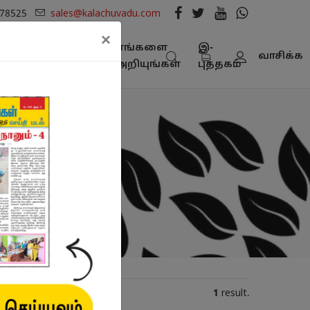
278525
sales@kalachuvadu.com
×
நூல்
எங்களை
இ-
பட்டியல் -
வாசிக்க
கள்
அறியுங்கள்
புத்தகம்
பதிவிறக்கம்
1
result.