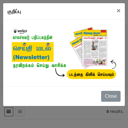
×
குறிப்பு
வகைமைகள்
நூல்கள்
/
நவீனத் தமிழ் கிளாசிக் நாவல்
Close
0
results.