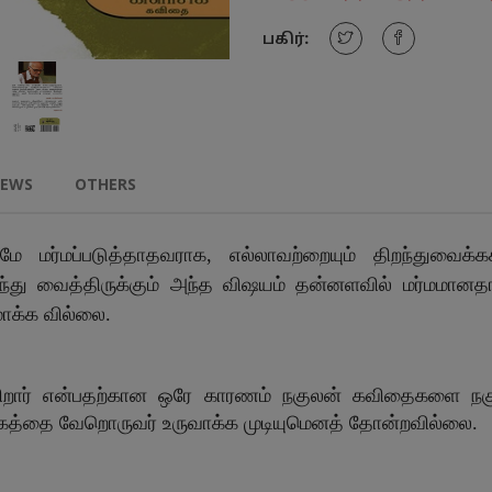
பகிர்:
IEWS
OTHERS
 மர்மப்படுத்தாதவராக, எல்லாவற்றையும் திறந்துவைக்
திறந்து வைத்திருக்கும் அந்த விஷயம் தன்னளவில் மர்மமான
ாக்க வில்லை.
ன் சந்திரச
றார் என்பதற்கான ஒரே காரணம் நகுலன் கவிதைகளை நகுலன
லகத்தை வேறொருவர் உருவாக்க முடியுமெனத் தோன்றவில்லை.
ுகுமா