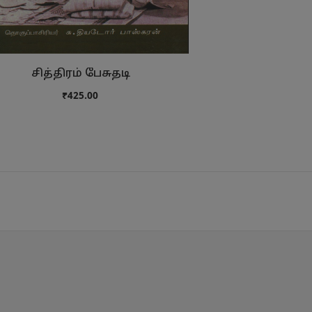
சித்திரம் பேசுதடி
பால
₹425.00
₹38