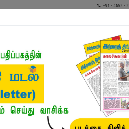
+91 - 4652 - 
சிறப்புத்
ர்கள்
மொழிபெயர்ப்பாளர்
வகைமைகள்
திட்டங்
நூல்
நூல்கள்
/
விற்பனையில் சிறந்தவை
/
நகுலன்
நகுலன்