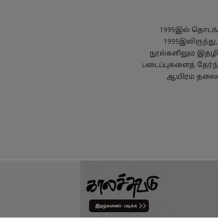
1995இல் தொடங்க
1995இலிருந்து
நூல்களிலும் இதழில
படைப்புகளைத் தேர்ந
ஆயிரம் தலைப்
தனியுரிமைக் கொள்கை
பயன