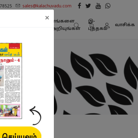
278525
sales@kalachuvadu.com
×
நூல்
எங்களை
இ-
பட்டியல் -
வாசிக்க
கள்
அறியுங்கள்
புத்தகம்
பதிவிறக்கம்