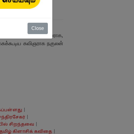
Close
மே மர்மப்படுத்தாதவராக,
க்கக்கூடிய கவிஞராக நகுலன்
கப்பள்ளது
|
ந்திரசேகர்
|
ில் சிறந்தவை
|
தமிழ் கிளாசிக் கவிதை
|