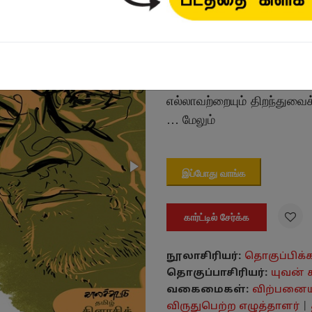
₹140.00
தன் கவிதைகளில் எதையு
எல்லாவற்றையும் திறந்துவை
…
மேலும்
இப்போது வாங்க

கார்ட்டில் சேர்க்க
நூலாசிரியர்:
தொகுப்பிக்
தொகுப்பாசிரியர்:
யுவன் ச
வகைமைகள்:
விற்பனைய
விருதுபெற்ற எழுத்தாளர்
|