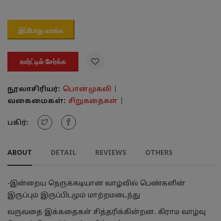
இப்போது வாங்க

கார்ட்டில் சேர்க்க
நூலாசிரியர்:
பொன்முகலி
|
வகைமைகள்:
சிறுகதைகள்
|
பகிர்:
ABOUT
DETAIL
REVIEWS
OTHERS
-இன்றைய நெருக்கடியான வாழ்வில் பெண்களின்
இருப்பும் இருப்பிடமும் மாற்றமடைந்து
வருவதை இக்கதைகள் சித்தரிக்கின்றன. கிராம வாழ்வு