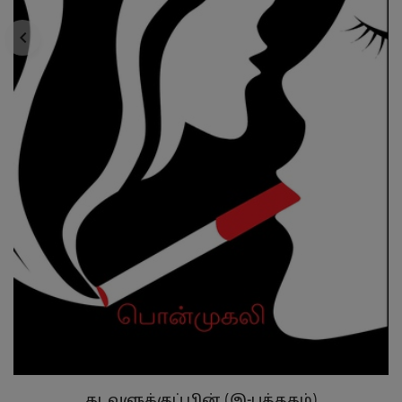
கடவுளுக்குப் பின் (இ-புத்தகம்)