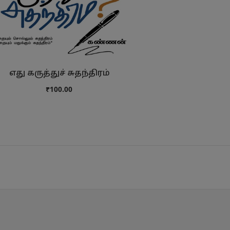
எது கருத்துச் சுதந்திரம்
பிறக்கும் 
₹100.00
₹22