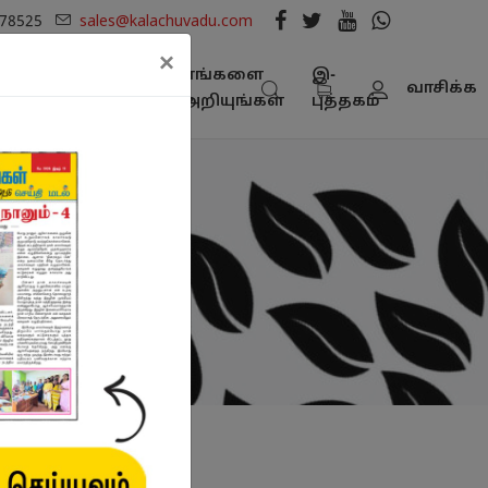
278525
sales@kalachuvadu.com
×
நூல்
எங்களை
இ-
பட்டியல் -
வாசிக்க
கள்
அறியுங்கள்
புத்தகம்
பதிவிறக்கம்