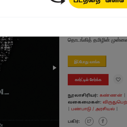
₹200.00
1990களின் நடுப்பகுதியில் '
தொடங்கித் தமிழின் முன்ன
இப்போது வாங்க

கார்ட்டில் சேர்க்க
நூலாசிரியர்:
கண்ணன்
|
வகைமைகள்:
விருதுபெற
|
பண்பாடு / அரசியல்
|
பகிர்: