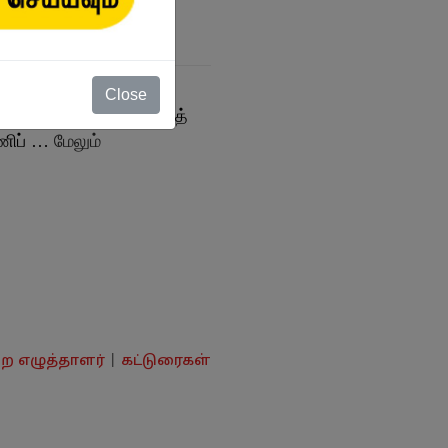
Close
காலச்சுவடு' பதிப்பகத்தைத்
ணிப் …
மேலும்
்ற எழுத்தாளர்
|
கட்டுரைகள்