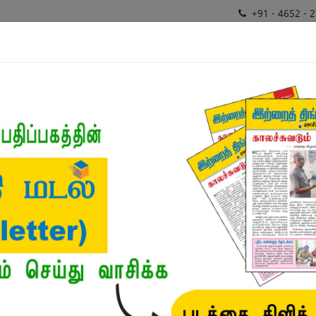
+91 - 4652 - 
சிறப்புத்
ர்கள்
மொழிபெயர்ப்பாளர்
வகைமைகள்
திட்டங்
நூல்
நூல்கள்
/
விருதுபெற்ற எழுத்தாளர்
/
பதிப்பும் படைப்பும்
பதிப்பும் படைப்பும்