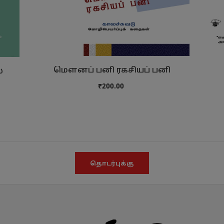
மௌனப் பனி ரகசியப் பனி
்
₹200.00
தொடர்புக்கு