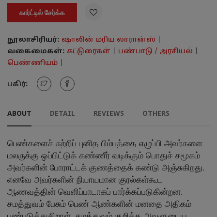

கார்ட்டில் சேர்க்க
நூலாசிரியர்:
ஷாலின் மரிய லாரான்ஸ்
|
வகைமைகள்:
கட்டுரைகள்
|
பண்பாடு / அரசியல்
|
பெண்ணியம்
|
பகிர்:
ABOUT
DETAIL
REVIEWS
OTHERS
பெண்களைச் சுற்றிப் புனித பிம்பத்தை எழுப்பி அவர்களை
மலருக்கு ஒப்பிட்டுக் கண்ணீர் வடிக்கும் பொதுச் சமூகம்
அவர்களின் போராட்டக் குணத்தைக் கண்டு அஞ்சுகிறது.
எனவே அவர்களின் நியாயமான குரல்கள்கூட
ஆணவத்தின் வெளிப்பாடாகப் பார்க்கப்படுகின்றன.
சமத்துவம் பேசும் பெண் ஆண்களின் மனதை அதிகம்
புண்படுத்துகிறாள். சமத்துவம் குறித்த அவளுடைய