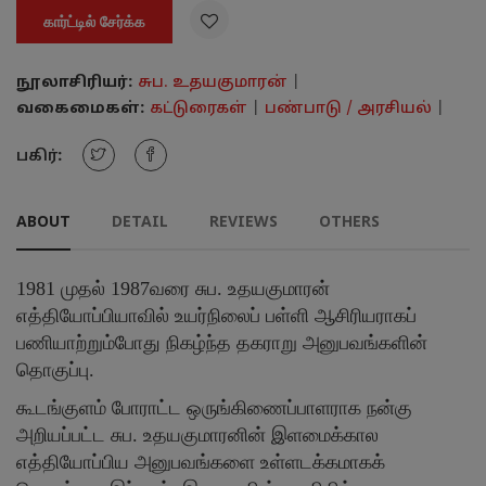

கார்ட்டில் சேர்க்க
நூலாசிரியர்:
சுப. உதயகுமாரன்
|
வகைமைகள்:
கட்டுரைகள்
|
பண்பாடு / அரசியல்
|
பகிர்:
ABOUT
DETAIL
REVIEWS
OTHERS
1981 முதல் 1987வரை சுப. உதயகுமாரன்
எத்தியோப்பியாவில் உயர்நிலைப் பள்ளி ஆசிரியராகப்
பணியாற்றும்போது நிகழ்ந்த தகராறு அனுபவங்களின்
தொகுப்பு.
கூடங்குளம் போராட்ட ஒருங்கிணைப்பாளராக நன்கு
அறியப்பட்ட சுப. உதயகுமாரனின் இளமைக்கால
எத்தியோப்பிய அனுபவங்களை உள்ளடக்கமாகக்