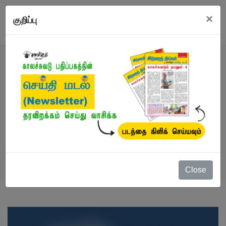
×
குறிப்பு
நூல்
நூல்கள்
/
கட்டுரைகள்
/
புயலுக்குப் பின்னே
பூந்தென்றல்
Close