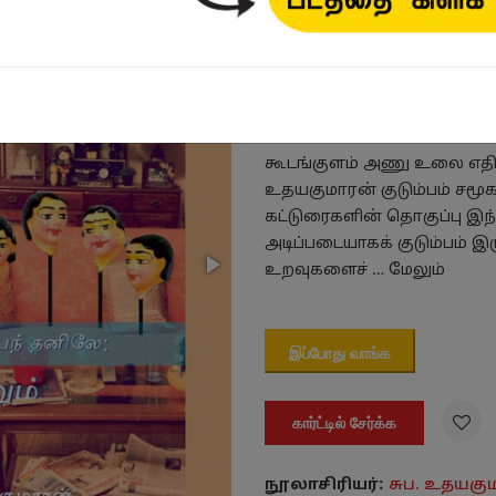
கலையின் விளக்கம்
₹90.00
கூடங்குளம் அணு உலை எதிர்
உதயகுமாரன் குடும்பம் சமூகம
கட்டுரைகளின் தொகுப்பு இந்
அடிப்படையாகக் குடும்பம் இர
உறவுகளைச் …
மேலும்
இப்போது வாங்க

கார்ட்டில் சேர்க்க
நூலாசிரியர்:
சுப. உதயகு