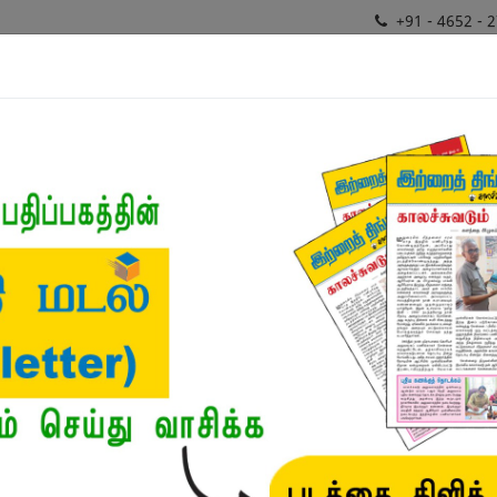
+91 - 4652 - 
சிறப்புத்
ர்கள்
மொழிபெயர்ப்பாளர்
வகைமைகள்
திட்டங்
நூல்
ட்டுரைகள்
/
ஒற்றைக் குடும்பந் தனிலே: வீடுதோறும் கலைய
ஒற்றைக் குடும்பந் தனி