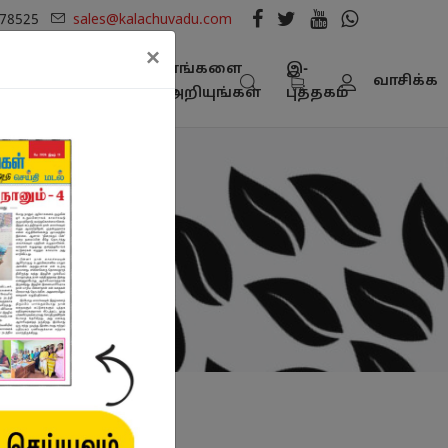
278525
sales@kalachuvadu.com
×
நூல்
எங்களை
இ-
பட்டியல் -
வாசிக்க
கள்
அறியுங்கள்
புத்தகம்
பதிவிறக்கம்
ின் விளக்கம்
லே: வீடுதோறும்