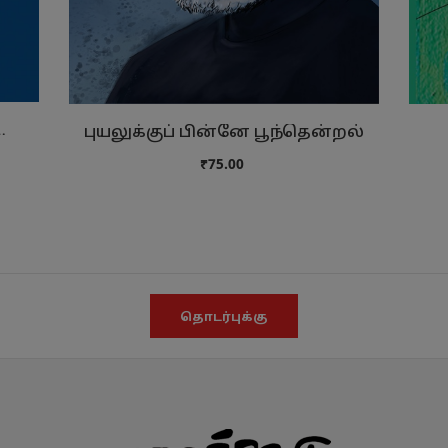
் இளையோருக்கான …
புயலுக்குப் பின்னே பூந்தென்றல்
₹75.00
தொடர்புக்கு