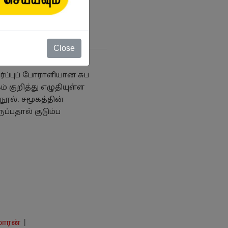
Close
ப்புப் போராளியான சுப
் குறித்து எழுதியுள்ள
நூல். சமூகத்தின்
ுப்பதால் குடும்ப
மாரன்
|