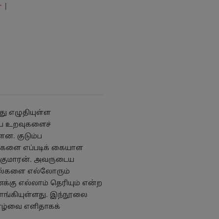
்
|
து எழுதியுள்ள
ம்ப உறவுகளைச்
ளன. குடும்ப
்களை எப்படிக் கையாள
தயகுமாரன். அவருடைய
தல்களை எல்லோரும்
க்கு எல்லாம் தெரியும் என்ற
்கியுள்ளது. இந்நூலை
வாழ்வை எளிதாகக்