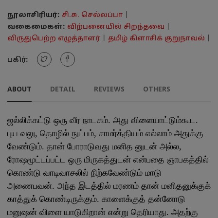
நூலாசிரியர்:
சி.சு. செல்லப்பா
|
வகைமைகள்:
விற்பனையில் சிறந்தவை
|
விருதுபெற்ற எழுத்தாளர்
|
தமிழ் கிளாசிக் குறுநாவல்
|
பகிர்:
ABOUT
DETAIL
REVIEWS
OTHERS
ஜல்லிக்கட்டு ஒரு வீர நாடகம். அது விளையாட்டும்கூட.
புய வலு, தொழில் நுட்பம், சாமர்த்தியம் எல்லாம் அதுக்கு
வேண்டும். தான் போராடுவது மனித னுடன் அல்ல,
ரோஷமூட்டப்பட்ட ஒரு மிருகத்துடன் என்பதை ஞாபகத்தில்
கொண்டு வாடிவாசலில் நிற்கவேண்டும் மாடு
அணைபவன். அந்த இடத்தில் மரணம் தான் மனிதனுக்குக்
காத்துக் கொண்டிருக்கும். காளைக்குத் தன்னோடு
மனுஷன் விளை யாடுகிறான் என்று தெரியாது. அதற்கு