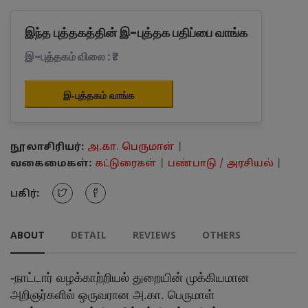
இந்த புத்தகத்தின் இ-புத்தக பதிப்பை வாங்க
இ-புத்தகம் விலை : ₹
இ-புத்தகம் வாங்க
நூலாசிரியர்:
அ.கா. பெருமாள்
|
வகைமைகள்:
கட்டுரைகள்
|
பண்பாடு / அரசியல்
|
பகிர்:
ABOUT
DETAIL
REVIEWS
OTHERS
-
நாட்டார் வழக்காற்றியல் துறையின் முக்கியமான
அறிஞர்களில் ஒருவரான அ.கா. பெருமாள்