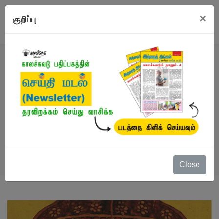
×
குறிப்பு
நூல்
நூல்கள்
/
கட்டுரைகள்
/
நித்தியவல்லியின்
கடனக்கழிப்பு
Close