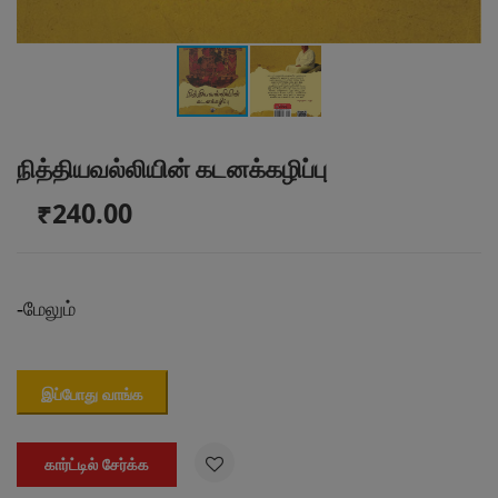
நித்தியவல்லியின் கடனக்கழிப்பு
₹240.00
-
மேலும்
இப்போது வாங்க

கார்ட்டில் சேர்க்க