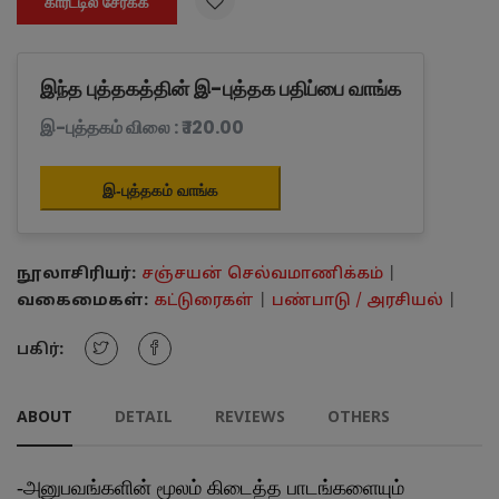

கார்ட்டில் சேர்க்க
இந்த புத்தகத்தின் இ-புத்தக பதிப்பை வாங்க
இ-புத்தகம் விலை : ₹ 120.00
இ-புத்தகம் வாங்க
நூலாசிரியர்:
சஞ்சயன் செல்வமாணிக்கம்
|
வகைமைகள்:
கட்டுரைகள்
|
பண்பாடு / அரசியல்
|
பகிர்:
ABOUT
DETAIL
REVIEWS
OTHERS
-
அனுபவங்களின் மூலம் கிடைத்த பாடங்களையும்