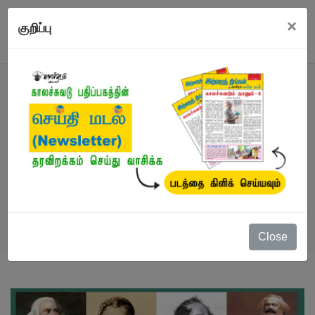
×
குறிப்பு
நூல்
நூல்கள்
/
விற்பனையில் சிறந்தவை
/
ஆடம் ஸ்மித்
முதல் கார்ல் மார்க்ஸ் வரை
Close