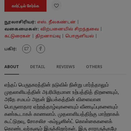

கார்ட்டில் சேர்க்க
நூலாசிரியர்:
எஸ். நீலகண்டன்
|
வகைமைகள்:
விற்பனையில் சிறந்தவை
|
கட்டுரைகள்
|
திறனாய்வு
|
பொருளியல்
|
பகிர்:
ABOUT
DETAIL
REVIEWS
OTHERS
எந்தப் பெருநகரத்தின் நடுவில் நின்று பார்த்தாலும்
முதலாளியத்தின் அபரிமிதமான உற்பத்தித் திறனையும்,
அதே சமயம் அதன் இயக்கத்தின் விளைவான
பொருளாதார ஏற்றத்தாழ்வுகளையும் வீணடிப்புகளையும்
கண்கூடாகக் காணலாம். முதலாளியத்திற்கு மாற்றாகக்
கூட்டுறவு, சோசலிச -கம்யூனிஸ்ட் கொள்கைகளைக்
கொண்டவர்களும் இருக்கிறார்கள். இரு சாராருக்குமே