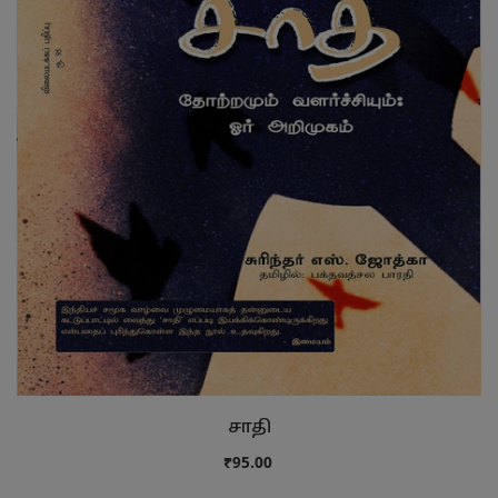
சாதி
₹95.00