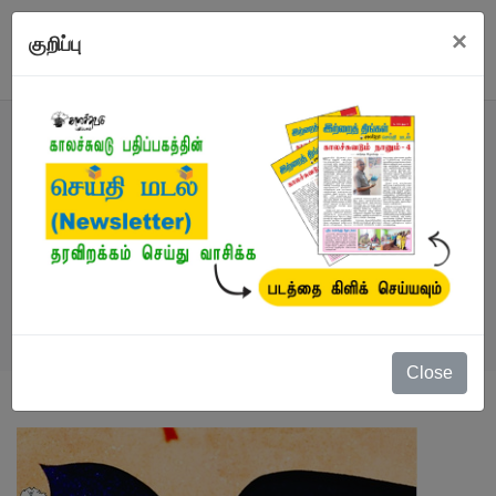
×
குறிப்பு
நூல்
நூல்கள்
/
இ-புத்தகம்
/
சாதி (இ-புத்தகம்)
Close