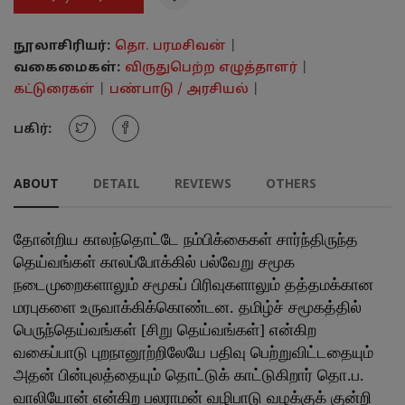
நூலாசிரியர்:
தொ. பரமசிவன்
|
வகைமைகள்:
விருதுபெற்ற எழுத்தாளர்
|
கட்டுரைகள்
|
பண்பாடு / அரசியல்
|
பகிர்:
ABOUT
DETAIL
REVIEWS
OTHERS
தோன்றிய காலந்தொட்டே நம்பிக்கைகள் சார்ந்திருந்த
தெய்வங்கள் காலப்போக்கில் பல்வேறு சமூக
நடைமுறைகளாலும் சமூகப் பிரிவுகளாலும் தத்தமக்கான
மரபுகளை உருவாக்கிக்கொண்டன. தமிழ்ச் சமூகத்தில்
பெருந்தெய்வங்கள் [சிறு தெய்வங்கள்] என்கிற
வகைப்பாடு புறநானூற்றிலேயே பதிவு பெற்றுவிட்டதையும்
அதன் பின்புலத்தையும் தொட்டுக் காட்டுகிறார் தொ.ப.
வாலியோன் என்கிற பலராமன் வழிபாடு வழக்குக் குன்றி