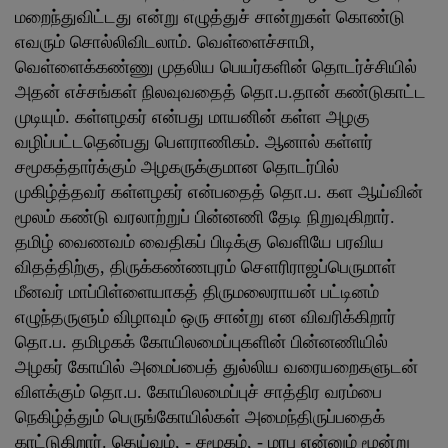
மறைந்துவிட்டது என்று எழுத்துச் சான்றுகள் கொண்டு
எவரும் சொல்லிவிடலாம். வெள்ளைச்சாமி,
வெள்ளைக்கண்ணு முதலிய பெயர்களின் தொடர்ச்சியில்
அதன் எச்சங்கள் நிலவுவதைத் தொ.ப.தான் கண்டுகாட்ட
முடியும். கள்ளழகர் என்பது மாயனின் கள்ள அழகு
வழிப்பட்டதென்பது பௌராணிகம். ஆனால் கள்ளர்
சமூகத்தார்க்கும் அழகருக்குமான தொடர்பில்
முகிழ்த்தவர் கள்ளழகர் என்பதைத் தொ.ப. கள ஆய்வின்
மூலம் கண்டு வரலாற்றுப் பின்னணி தேடி நிறுவுகிறார்.
தமிழ் வைணவம் வைதிகப் பிடிக்கு வெளியே பரவிய
விதத்திற்கு, திருக்கண்ணபுரம் சௌரிராஜப்பெருமாள்
மீனவர் மாப்பிள்ளையாகத் திருமலைராயன் பட்டினம்
எழுந்தருளும் விழாவும் ஒரு சான்று என விவரிக்கிறார்
தொ.ப. தமிழகக் கோயிலமைப்புகளின் பின்னணியில்
அழகர் கோயில் அமைப்பைத் துல்லிய வரையறைகளுடன்
விளக்கும் தொ.ப. கோயிலமைப்புச் சாத்திர வரம்பை
நெகிழ்த்தும் பெருங்கோயில்கள் அமைந்திருப்பதைக்
காட்டுகிறார். தெய்வம், - சமூகம், - மரபு என்னும் மூன்று