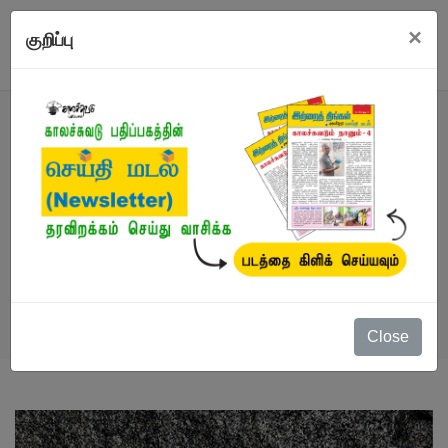
×
குறிப்பு
நூல்
நூல்கள்
/
விருதுபெற்ற எழுத்தாளர்
/
தெய்வங்களும்
சமூக மரபுகளும்
Close