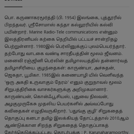
பொ. கருணாகரமூர்த்தி (பி. 1954) இலங்கை, புத்தூரில்
பிறந்தவர். ஸ்ரீசோமாஸ் கந்தா கல்லூரியில் கல்வி
பயின்றார். Marine Radio-Tele communications என்னும்
இலத்திரனியல் கற்கை நெறியில் பட்டயச் சான்றிதழ்
பெற்றுள்ளார். 1980இல் பெர்லினுக்குப் புலம்பெயர்ந்தார்.
தற்போது வாடகை வண்டி சாரதீயத்தின் மூலம் ஜீவனம்.
மனைவி ரஞ்ஜினி பெர்லின் தமிழாலயத்தில் தன்னார்வத்
தமிழாசிரியை. குழந்தைகள்: காருண்யா, அச்சுதன்,
ஜெகதா, பூமிகா. 1985இல் கணையாழி யில் வெளிவந்த
‘ஒரு அகதி உருவாகும் நேரம்’ எனும் குறுநாவல் மூலம்
சிறுபத்திரிகை வாசகர்களுக்கு அறிமுகமானார்.
காருண்யன், கொன்ஃபூசியஸ், புதுவை நிலவன்,
அழகுமுருகேசு முதலிய பெயர்களில் அவ்வப்போது
கவிதைகள் எழுதிவருகிறார். ‘பதுங்கு குழி’ சிறுகதைத்
தொகுப்பு கனடா தமிழ் இலக்கியத் தோட்டத்தால் 2010ஆம்
ஆண்டுக்கான சிறந்த சிறுகதைத் தொகுப்பாகத்
தேர்ந்தெடுக்கப்பட்டது. தொடர்புக்கு : P. Karunaharamoorthy,