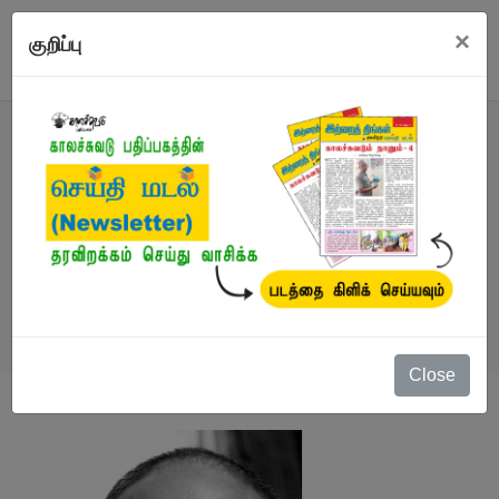
×
குறிப்பு
எழுத்தாளர்
நூல்கள்
/
விமல் குழந்தைவேல்
Close