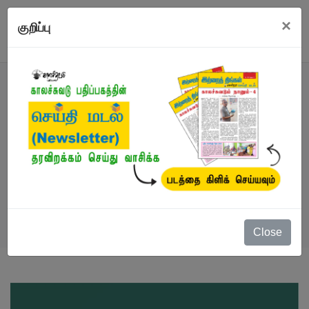
×
குறிப்பு
நூல்
நூல்கள்
/
மொழிபெயர்ப்பு தன்வரலாறு / வாழ்க்கை
வரலாறு
/
ஹோமி பாபா
Close