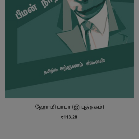
ஹோமி பாபா (இ-புத்தகம்)
₹113.28