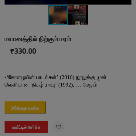
மயானத்தில் நிற்கும் மரம்
₹330.00
-‘கோழையின் பாடல்கள்’ (2016) நூலுக்கு முன்
வெளியான ‘நிகழ் உறவு’ (1992), …
மேலும்
இப்போது வாங்க

கார்ட்டில் சேர்க்க