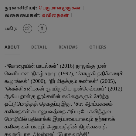
நூலாசிரியர்:
பெருமாள்முருகன்
|
வகைமைகள்:
கவிதைகள்
|
பகிர்:
ABOUT
DETAIL
REVIEWS
OTHERS
-‘கோழையின் பாடல்கள்’ (2016) நூலுக்கு முன்
வெளியான ‘நிகழ் உறவு’ (1992), ‘கோமுகி நதிக்கரைக்
கூழாங்கல்’ (2000), ‘நீர் மிதக்கும் கண்கள்’ (2005),
‘வெள்ளிசனிபுதன் ஞாயிறுவியாழன்செவ்வாய்’ (2012)
ஆகிய நான்கு நூல்களின் கவிதைகளும் சேர்ந்த
ஒட்டுமொத்தத் தொகுப்பு இது. ‘சில ஆரம்பகாலக்
கவிதைகள் சுயானுபவத்தை அப்படியே கவித்துவ
மொழியில் பதிவாக்கி இருப்பவையாகவும் தற்காலக்
கவிதைகள் பலவும் அனுபவத்தின் நிழல்களைத்
தவறவிடாது அவற்றைப் ‘பொதுவாக்கி’