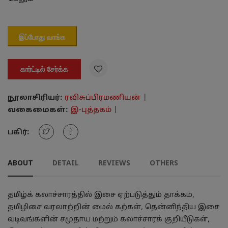
இப்போது வாங்க

கார்ட்டில் சேர்க்க
நூலாசிரியர்:
ரவிசுப்பிரமணியன்
|
வகைமைகள்:
இ-புத்தகம்
|
பகிர்:
ABOUT
DETAIL
REVIEWS
OTHERS
தமிழ்க் கலாச்சாரத்தில் இசை ஏற்படுத்தும் தாக்கம்,
தமிழிசை வரலாற்றின் மைல் கற்கள், தென்னிந்திய இசை
வடிவங்களின் சமுதாய மற்றும் கலாச்சாரக் குறியீடுகள்,