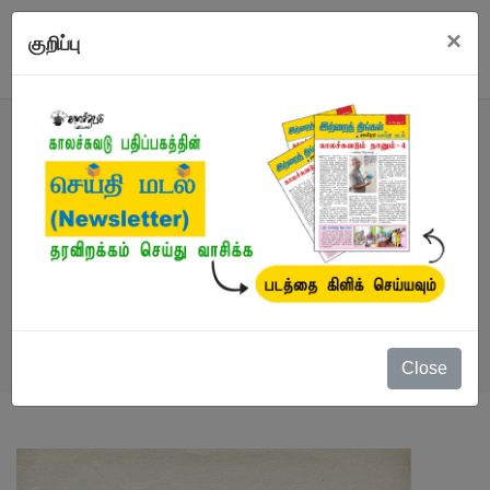
×
குறிப்பு
நூல்
நூல்கள்
/
இ-புத்தகம்
/
ஓசை உடைத்த கவிதைகளில்
இசை (இ-புத்தகம்)
Close