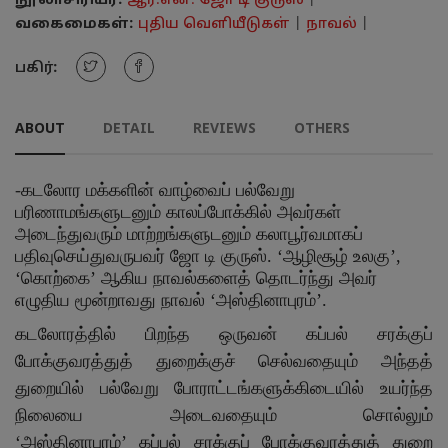
நூலாசிரியர்:
ஆர்.என். ஜோ டி குருஸ்
|
வகைமைகள்:
புதிய வெளியீடுகள்
|
நாவல்
|
பகிர்:
ABOUT
DETAIL
REVIEWS
OTHERS
-
கடலோர மக்களின் வாழ்வைப் பல்வேறு
பரிணாமங்களுடனும் காலப்போக்கில் அவர்கள்
அடைந்துவரும் மாற்றங்களுடனும் கலாபூர்வமாகப்
பதிவுசெய்துவருபவர் ஜோ டி குருஸ்.
‘
ஆழிசூழ் உலகு
’
,
‘
கொற்கை
’
ஆகிய நாவல்களைத் தொடர்ந்து அவர்
எழுதிய மூன்றாவது நாவல்
‘
அஸ்தினாபுரம்
’
.
கடலோரத்தில் பிறந்த ஒருவன் கப்பல் சரக்குப்
போக்குவரத்துத் துறைக்குச் செல்வதையும் அந்தத்
துறையில் பல்வேறு போராட்டங்களுக்கிடையில் உயர்ந்த
நிலையை அடைவதையும் சொல்லும்
‘
அஸ்தினாபுரம்
’
கப்பல் சரக்குப் போக்குவரத்துத் துறை