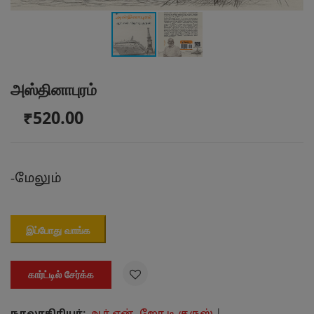
அஸ்தினாபுரம்
₹520.00
-
மேலும்
இப்போது வாங்க

கார்ட்டில் சேர்க்க