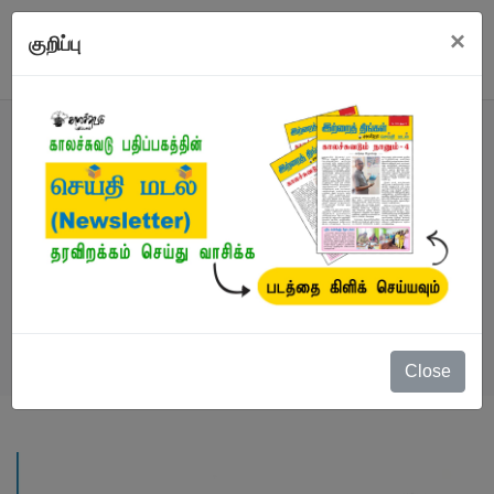
×
குறிப்பு
நூல்
நூல்கள்
/
மொழிப்பெயர்ப்புச் சிறுகதைகள்
/
மோகனசாமி
Close