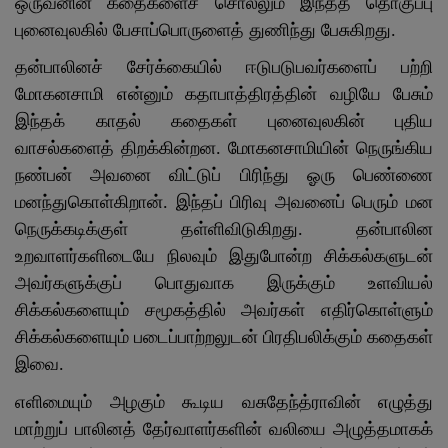
ஒருவனின் கதைகளைச் சொல்லும் இந்தத் தொகுப்பு
புனைவுலகில் பேசாப்பொருளைத் துணிந்து பேசுகிறது.
தன்பாலினச் சேர்க்கையில் ஈடுபடுபவர்களைப் பற்றி
மோகனசாமி என்னும் கதாபாத்திரத்தின் வழியே பேசும்
இந்தக் காதல் கதைகள் புனைவுலகின் புதிய
வாசல்களைத் திறக்கின்றன. மோகனசாமியின் நெருங்கிய
நண்பன் அவனை விட்டுப் பிரிந்து ஓரு பெண்ணை
மனந்துகொள்கிறான். இந்தப் பிரிவு அவனைப் பெரும் மன
நெருக்கடிக்குள் தள்ளிவிடுகிறது. தன்பாலின
உறவாளர்களிடையே நிலவும் இதுபோன்ற சிக்கல்களுடன்
அவர்களுக்குப் பொதுவாக இருக்கும் உளவியல்
சிக்கல்களையும் சமூகத்தில் அவர்கள் எதிர்கொள்ளும்
சிக்கல்களையும் படைப்பாற்றலுடன் பிரதிபலிக்கும் கதைகள்
இவை.
எளிமையும் அழகும் கூடிய வசுதேந்த்ராவின் எழுத்து
மாற்றுப் பாலினத் தேர்வாளர்களின் வலியை அழுத்தமாகக்