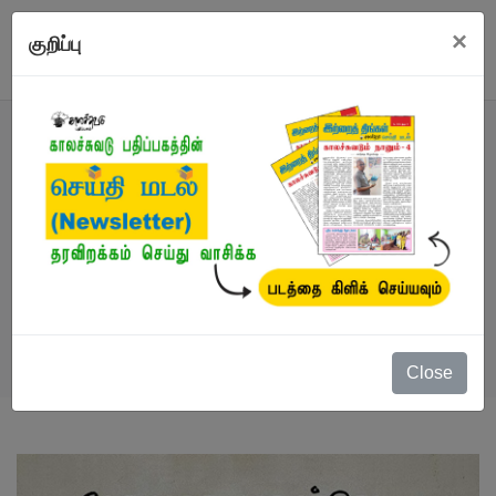
×
குறிப்பு
நூல்
நூல்கள்
/
விற்பனையில் சிறந்தவை
/
மூதாதையரைத் தேடி
Close