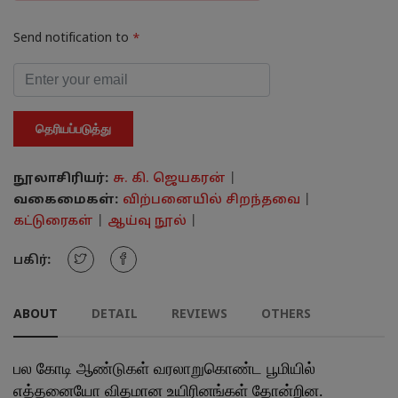
Send notification to
*
தெரியப்படுத்து
நூலாசிரியர்:
சு. கி. ஜெயகரன்
|
வகைமைகள்:
விற்பனையில் சிறந்தவை
|
கட்டுரைகள்
|
ஆய்வு நூல்
|
பகிர்:
ABOUT
DETAIL
REVIEWS
OTHERS
பல கோடி ஆண்டுகள் வரலாறுகொண்ட பூமியில்
எத்தனையோ விதமான உயிரினங்கள் தோன்றின.