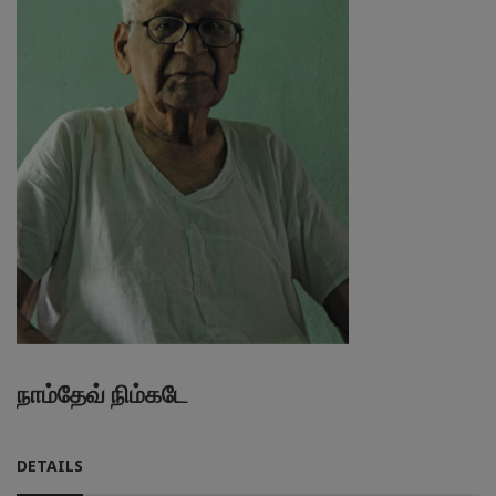
நாம்தேவ் நிம்கடே
DETAILS