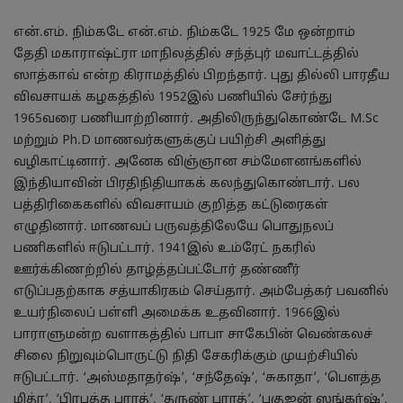
என்.எம். நிம்கடே என்.எம். நிம்கடே 1925 மே ஒன்றாம்
தேதி மகாராஷ்ட்ரா மாநிலத்தில் சந்த்புர் மவாட்டத்தில்
ஸாத்காவ் என்ற கிராமத்தில் பிறந்தார். புது தில்லி பாரதீய
விவசாயக் கழகத்தில் 1952இல் பணியில் சேர்ந்து
1965வரை பணியாற்றினார். அதிலிருந்துகொண்டே M.Sc
மற்றும் Ph.D மாணவர்களுக்குப் பயிற்சி அளித்து
வழிகாட்டினார். அனேக விஞ்ஞான சம்மேளனங்களில்
இந்தியாவின் பிரதிநிதியாகக் கலந்துகொண்டார். பல
பத்திரிகைகளில் விவசாயம் குறித்த கட்டுரைகள்
எழுதினார். மாணவப் பருவத்திலேயே பொதுநலப்
பணிகளில் ஈடுபட்டார். 1941இல் உம்ரேட் நகரில்
ஊர்க்கிணற்றில் தாழ்த்தப்பட்டோர் தண்ணீர்
எடுப்பதற்காக சத்யாகிரகம் செய்தார். அம்பேத்கர் பவனில்
உயர்நிலைப் பள்ளி அமைக்க உதவினார். 1966இல்
பாராளுமன்ற வளாகத்தில் பாபா சாகேபின் வெண்கலச்
சிலை நிறுவும்பொருட்டு நிதி சேகரிக்கும் முயற்சியில்
ஈடுபட்டார். ‘அஸ்மதாதர்ஷ்’, ‘சந்தேஷ்’, ‘சுகாதா’, ‘பௌத்த
மித்ர’, ‘பிரபுத்த பாரத்’, ‘தருண் பாரத்’, ‘பகுஜன் ஸங்கர்ஷ்’,