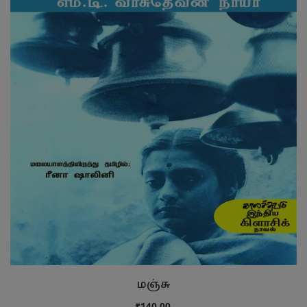
மஞ்சு