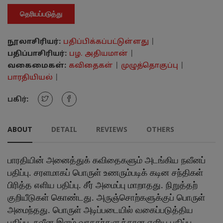
தெரியப்படுத்து
நூலாசிரியர்:
பதிப்பிக்கப்பட்டுள்ளது
|
பதிப்பாசிரியர்:
பழ. அதியமான்
|
வகைமைகள்:
கவிதைகள்
|
முழுத்தொகுப்பு
|
பாரதியியல்
|
பகிர்:
ABOUT
DETAIL
REVIEWS
OTHERS
பாரதியின் அனைத்துக் கவிதைகளும் அடங்கிய நவீனப்
பதிப்பு. சரளமாகப் பொருள் உணரும்படிக் கடின சந்திகள்
பிரித்த எளிய பதிப்பு. சீர் அமைப்பு மாறாதது. நிறுத்தற்
குறியீடுகள் கொண்டது. அருஞ்சொற்களுக்குப் பொருள்
அமைந்தது. பொருள் அடிப்படையில் வகைப்படுத்திய
பதிப்பு. நவீன இளம் வாசகர்களுக்கான எளிய பதிப்பு.