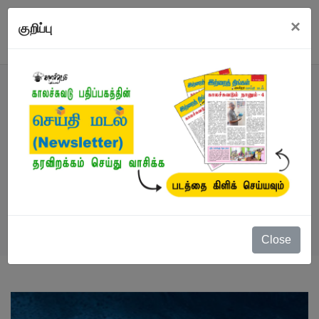
×
குறிப்பு
நூல்
நூல்கள்
/
விருதுபெற்ற எழுத்தாளர்
/
ஜி. நாகராஜன்
நினைவோடை
Close