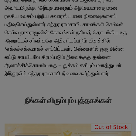
அவரிடமிருந்த ‘அற்புதமானதும் அதிசயமானதுமான
ரகசிய உலகம்
பற்றிய சுவாரஸ்யமான நினைவுகளைப்
பதிவுசெய்துள்ளார் சுந்தர ராமசாமி.
காலங்கள் செல்லச்
செல்ல நாகராஜனின் கோலங்கள் நசியத் தொடங்கியதை
-ஹோட்டல் சர்வர்களே ஆச்சரியப்படும் விதத்தில்
‘எக்கச்சக்கமாகச்
சாப்பிட்டவர், பின்னாளில் ஒரு சின்ன
லட்டு சாப்பிடவே சிரமப்படும் நிலைக்குத்
தன்னை
ஆளாக்கிக்கொண்டதை – துக்கம் கசியும் மனத்துடன்
இந்நூலில் சுந்தர
ராமசாமி நினைவுகூர்ந்துள்ளார்.
நீங்கள் விரும்பும் புத்தகங்கள்
Out of Stock