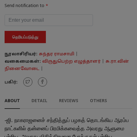
Send notification to
*
தெரியப்படுத்து
நூலாசிரியர்:
சுந்தர ராமசாமி
|
வகைமைகள்:
விருதுபெற்ற எழுத்தாளர்
|
சு.ரா.வின்
நினைவோடை
|
பகிர்:
ABOUT
DETAIL
REVIEWS
OTHERS
-ஜி. நாகராஜனைச் சந்தித்துப் பழகத் தொடங்கிய ஆரம்ப
நாட்களில் தன்னைப்
பிரமிக்கவைத்த அவரது ஆளுமை
பற்றிய, அவரது விசித்திரமான போக்குகள்
பற்றிய,