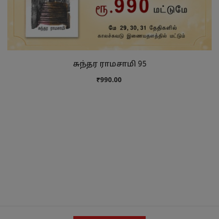
சுந்தர ராமசாமி 95
₹990.00