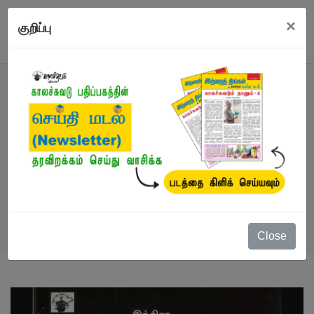
×
குறிப்பு
நூல்
நூல்கள்
/
தன்வரலாறு / வாழ்க்கை வரலாறு
/
நீர்
பிறக்கும் முன்
Close