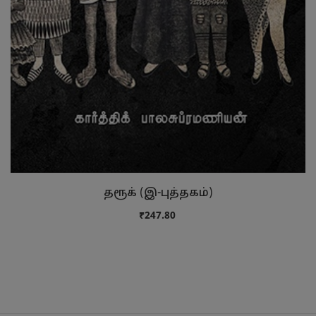
தரூக் (இ-புத்தகம்)
₹247.80