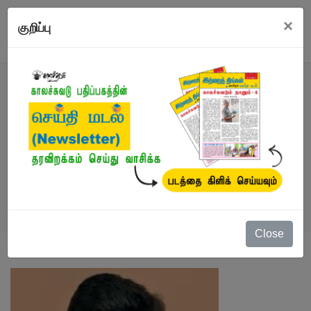
×
குறிப்பு
எழுத்தாளர்
நூல்கள்
/
கார்த்திக் பாலசுப்ரமணியன்
Close