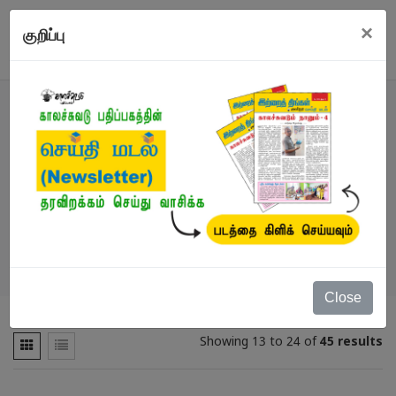
×
குறிப்பு
வகைமைகள்
நூல்கள்
/
உலக கிளாசிக் நாவல்
Close
Showing 13 to 24 of
45 results