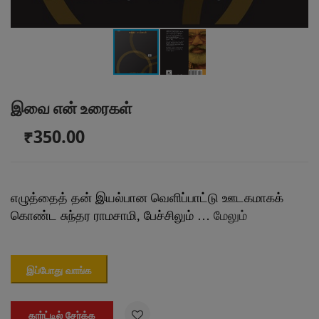
இவை என் உரைகள்
₹350.00
எழுத்தைத் தன் இயல்பான வெளிப்பாட்டு ஊடகமாகக்
கொண்ட சுந்தர ராமசாமி, பேச்சிலும் …
மேலும்
இப்போது வாங்க

கார்ட்டில் சேர்க்க