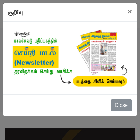
×
குறிப்பு
நூல்
நூல்கள்
/
விருதுபெற்ற எழுத்தாளர்
/
இவை என்
உரைகள்
Close