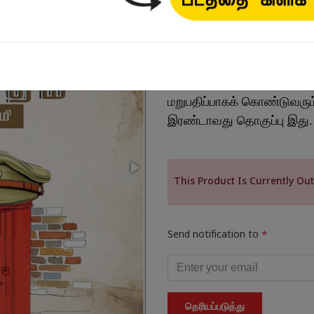
₹170.00
சுந்தர ராமசாமியின் சிறுகத
மறுபதிப்பாகக் கொண்டுவரும்
இரண்டாவது தொகுப்பு இது
This Product Is Currently Out
Send notification to
*
தெரியப்படுத்து