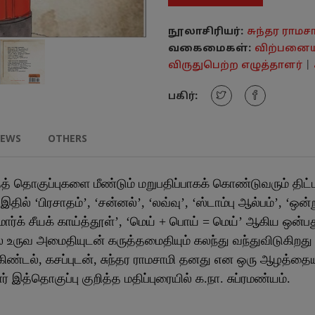
நூலாசிரியர்:
சுந்தர ராமச
வகைமைகள்:
விற்பனைய
விருதுபெற்ற எழுத்தாளர்
|
பகிர்:
IEWS
OTHERS
த் தொகுப்புகளை மீண்டும் மறுபதிப்பாகக் கொண்டுவரும் திட்
ில் ‘பிரசாதம்’, ‘சன்னல்’, ‘லவ்வு’, ‘ஸ்டாம்பு ஆல்பம்’, ‘ஒன்று
ை மார்க் சீயக் காய்த்தூள்’, ‘மெய் + பொய் = மெய்’ ஆகிய ஒன
 உருவ அமைதியுடன் கருத்தமைதியும் கலந்து வந்துவிடுகிறத
கிண்டல், கசப்புடன், சுந்தர ராமசாமி தனது என ஒரு ஆழத்தையு
் இத்தொகுப்பு குறித்த மதிப்புரையில் க.நா. சுப்ரமண்யம்.