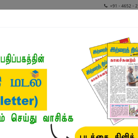
+91 - 4652 - 
சிறப்புத்
ர்கள்
மொழிபெயர்ப்பாளர்
வகைமைகள்
திட்டங்
நூல்
நூல்கள்
/
விற்பனையில் சிறந்தவை
/
பிரசாதம்
பிரசாதம்