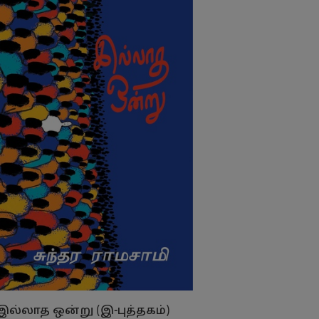
இல்லாத ஒன்று (இ-புத்தகம்)
அழைப்பு (