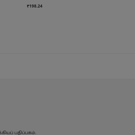
₹198.24
₹16
ியப் பதிப்பகம்.