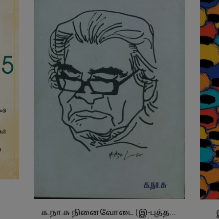
க.நா.சு நினைவோடை (இ-புத்தகம்)