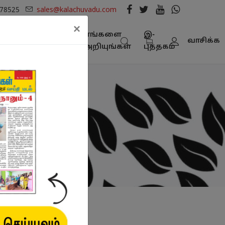
278525
sales@kalachuvadu.com
×
நூல்
எங்களை
இ-
பட்டியல் -
வாசிக்க
கள்
அறியுங்கள்
புத்தகம்
பதிவிறக்கம்