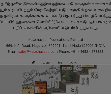
, தமிழ் நவீன இலக்கியத்தின் தற்காலப் போக்குகள் காலச்சுவடு
ும் உருப்பெற்றும் மெருகேற்றப்பட்டும் வருகின்றன. உலக இல
்த தமிழ் வாசகருக்காக காலச்சுவடு தொடர்ந்து மொழிபெயர்த்
புகளில் நூல்களை வெளியிட்டுள்ள காலச்சுவடு பதிப்பகம் மு
பதிப்பகங்களின் வரிசையில் இடம்பெற்றுள்ளது.
Kalachuvadu Publications Pvt. Ltd
669, K.P. Road, Nagercoil-629001, Tamil Nadu 629001 INDIA
Email:
sales@kalachuvadu.com
Phone: +91 - 4652 - 278525
்பாட்டு விதிமுறைகள்
பணத்தைத் திரும்பப்பெறும் 
 Rights Reserved