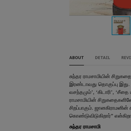
ABOUT
DETAIL
REV
சுந்தர ராமசாமியின் சிறுகதை
இரண்டாவது தொகுப்பு இது. இத
வசந்தமும்’, ‘கிடாரி’, ‘சீத
ராமசாமியின் சிறுகதைகளிலே
சிறப்பாகும். ஜானகிராமனின் 
கொண்டுவிடுகிறார்” என்கிறார
சுந்தர ராமசாமி