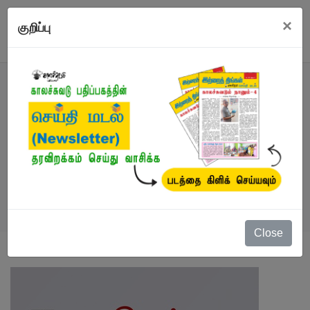
×
குறிப்பு
நூல்
நூல்கள்
/
இ-புத்தகம்
/
சாதியும் நானும் (இ-புத்தகம்)
Close